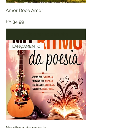
Amor Doce Amor
Preço
R$ 34,99
Adicionar ao carrinho
LANÇAMENTO
No ritmo da poesia