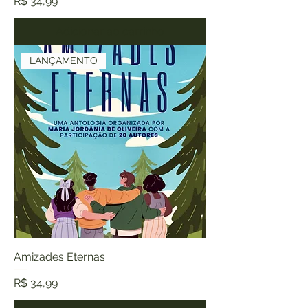
Preço
R$ 34,99
Adicionar ao carrinho
LANÇAMENTO
Amizades Eternas
Preço
R$ 34,99