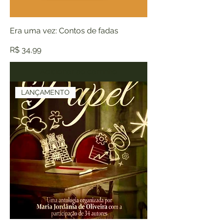
Era uma vez: Contos de fadas
Preço
R$ 34,99
Adicionar ao carrinho
LANÇAMENTO