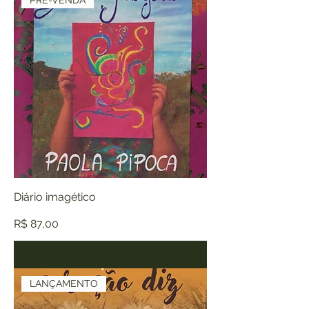
PRÉ-VENDA
Diário imagético
Preço
R$ 87,00
Adicionar ao carrinho
LANÇAMENTO