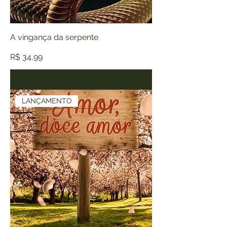
A vingança da serpente
Preço
R$ 34,99
Adicionar ao carrinho
LANÇAMENTO