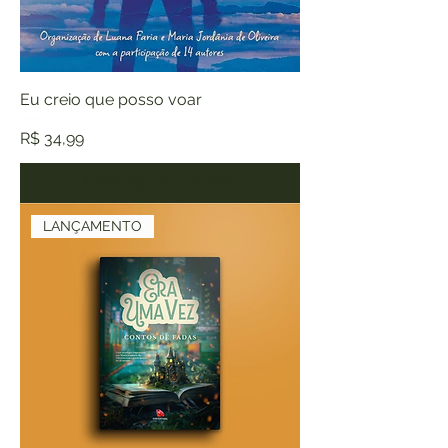
Eu creio que posso voar
Preço
R$ 34,99
Adicionar ao carrinho
LANÇAMENTO