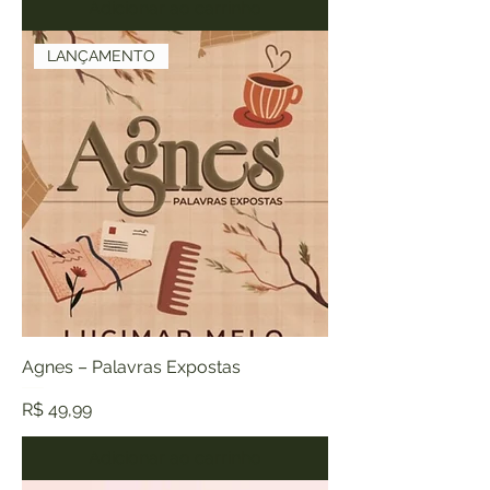
Adicionar ao carrinho
LANÇAMENTO
Agnes – Palavras Expostas
Preço
R$ 49,99
Adicionar ao carrinho