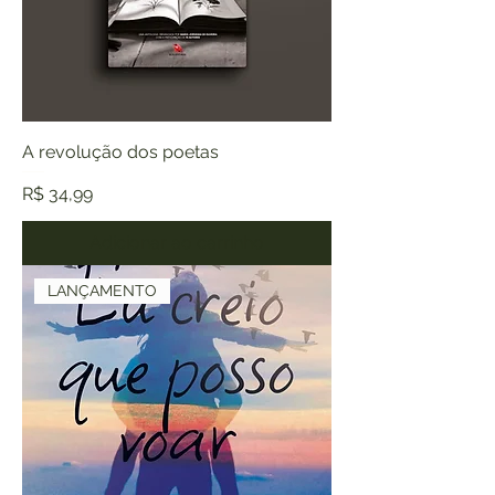
A revolução dos poetas
Preço
R$ 34,99
Adicionar ao carrinho
LANÇAMENTO