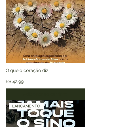
O que o coração diz
Preço
R$ 42,99
Adicionar ao carrinho
LANÇAMENTO