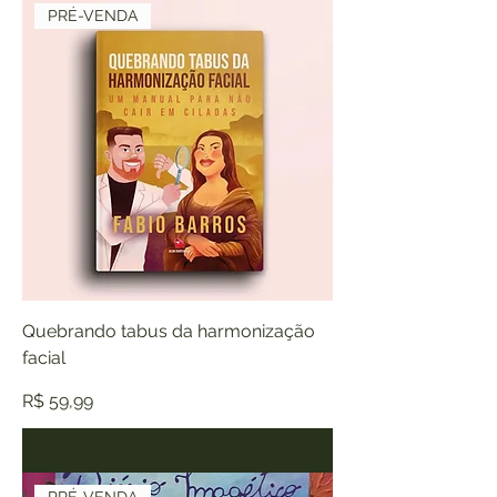
PRÉ-VENDA
Quebrando tabus da harmonização
facial
Preço
R$ 59,99
Adicionar ao carrinho