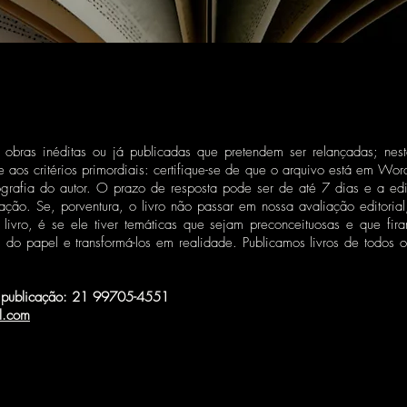
 obras inéditas ou já publicadas que pretendem ser relançadas; neste
e-se aos critérios primordiais: certifique-se de que o arquivo está em 
grafia do autor. O prazo de resposta pode ser de até 7 dias e a edi
ação. Se, porventura, o livro não passar em nossa avaliação editoria
 livro, é se ele tiver temáticas que sejam preconceituosas e que fira
os do papel e transformá-los em realidade. Publicamos livros de todos
de publicação: 21 99705-4551
il.com