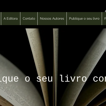
A Editora
Contato
Nossos Autores
Publique o seu livro
P
ique o seu livro co