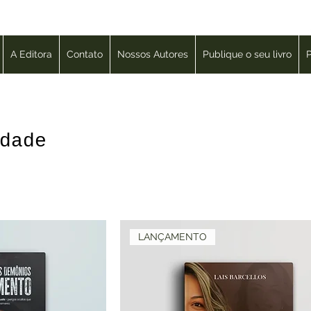
A Editora
Contato
Nossos Autores
Publique o seu livro
P
dade
LANÇAMENTO