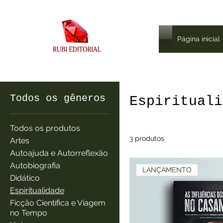
Página inicial
Página inicial
Espiritualidade
Todos os gêneros
Espirituali
Todos os produtos
3 produtos
Artes
Autoajuda e Autorreflexão
Autobiografia
LANÇAMENTO
Didático
Espiritualidade
Ficção Científica e Viagem
no Tempo