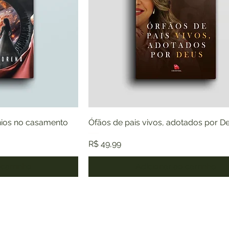
nios no casamento
Ófãos de pais vivos, adotados por D
Preço
R$ 49,99
 carrinho
Adicionar ao carrinho