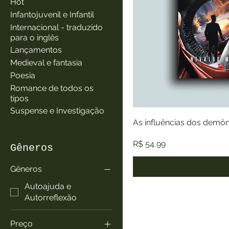
Hot
Infantojuvenil e Infantil
Internacional - traduzido
para o inglês
Lançamentos
Medieval e fantasia
Poesia
Romance de todos os
tipos
Suspense e Investigação
As influências dos demô
Preço
R$ 54,99
Gêneros
Adicionar ao
Gêneros
Autoajuda e
Autorreflexão
Preço