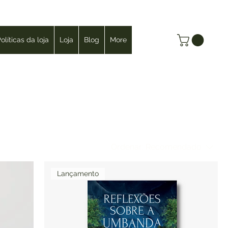
Login
olíticas da loja
Loja
Blog
More
Ordenar:
Recomendado
Lançamento