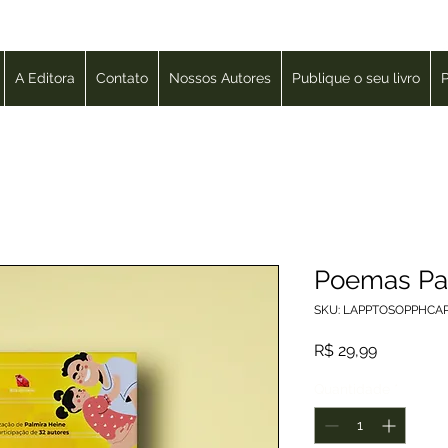
A Editora
Contato
Nossos Autores
Publique o seu livro
P
Poemas Par
SKU: LAPPTOSOPPHCA
Preço
R$ 29,99
Quantidade
*