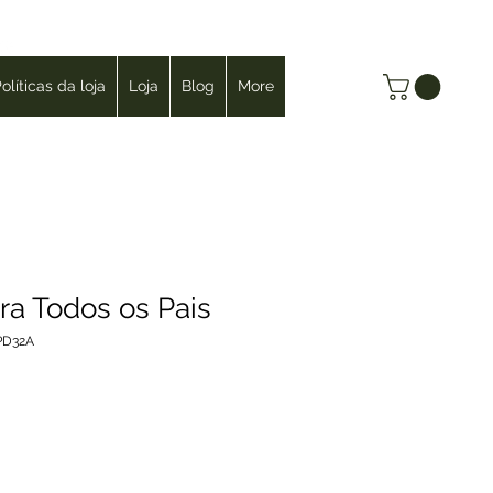
Login
olíticas da loja
Loja
Blog
More
a Todos os Pais
PD32A