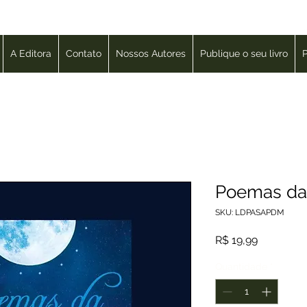
A Editora
Contato
Nossos Autores
Publique o seu livro
P
Poemas da
SKU: LDPASAPDM
Preço
R$ 19,99
Quantidade
*