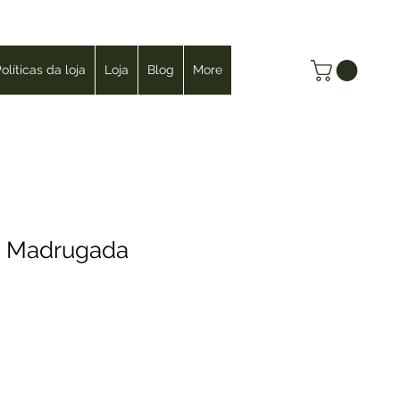
Login
olíticas da loja
Loja
Blog
More
 Madrugada