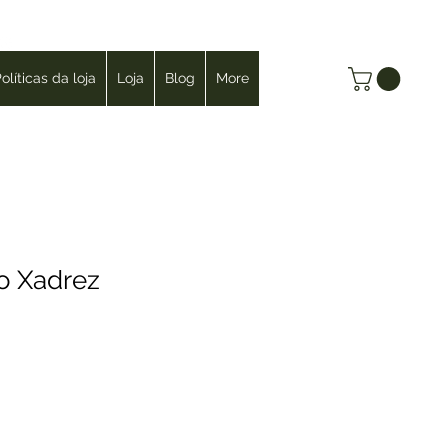
Login
olíticas da loja
Loja
Blog
More
 Xadrez