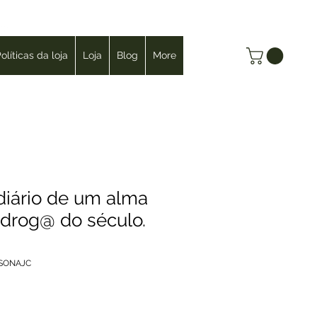
Login
olíticas da loja
Loja
Blog
More
iário de um alma
a drog@ do século.
SONAJC