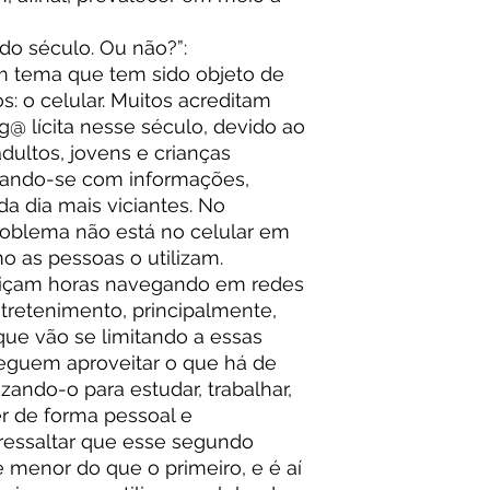
 do século. Ou não?”:
 um tema que tem sido objeto de
: o celular. Muitos acreditam
g@ lícita nesse século, devido ao
ultos, jovens e crianças
gando-se com informações,
da dia mais viciantes. No
roblema não está no celular em
o as pessoas o utilizam.
içam horas navegando em redes
ntretenimento, principalmente,
que vão se limitando a essas
seguem aproveitar o que há de
izando-o para estudar, trabalhar,
r de forma pessoal e
e ressaltar que esse segundo
e menor do que o primeiro, e é aí