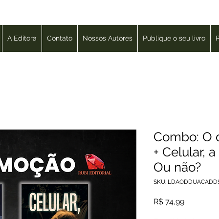
A Editora
Contato
Nossos Autores
Publique o seu livro
P
Combo: O d
+ Celular, 
Ou não?
SKU: LDAODDUACADD
Preço
R$ 74,99