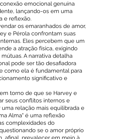
a conexão emocional genuína
vidente, lançando-os em uma
 e reflexão.
vendar os emaranhados de amor,
vey e Pérola confrontam suas
internas. Eles percebem que um
nde a atração física, exigindo
mútuas. A narrativa detalha
nal pode ser tão desafiadora
e como ela é fundamental para
ionamento significativo e
 em torno de que se Harvey e
r seus conflitos internos e
 uma relação mais equilibrada e
 Uma Alma" é uma reflexão
 as complexidades do
questionando se o amor próprio
, afinal, prevalecer em meio à