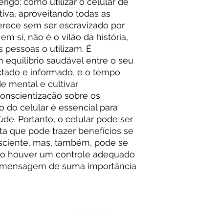
rigo: como utilizar o celular de
iva, aproveitando todas as
erece sem ser escravizado por
em si, não é o vilão da história,
 pessoas o utilizam. É
equilíbrio saudável entre o seu
tado e informado, e o tempo
de mental e cultivar
conscientização sobre os
 do celular é essencial para
de. Portanto, o celular pode ser
a que pode trazer benefícios se
nsciente, mas, também, pode se
ão houver um controle adequado
 a mensagem de suma importância
Rubi Editorial