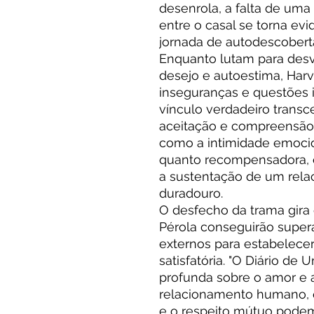
desenrola, a falta de um
entre o casal se torna e
jornada de autodescoberta
Enquanto lutam para des
desejo e autoestima, Har
inseguranças e questões 
vínculo verdadeiro transce
aceitação e compreensão 
como a intimidade emocio
quanto recompensadora, 
a sustentação de um relac
duradouro.
O desfecho da trama gira
Pérola conseguirão supera
externos para estabelecer
satisfatória. "O Diário de
profunda sobre o amor e
relacionamento humano, 
e o respeito mútuo podem